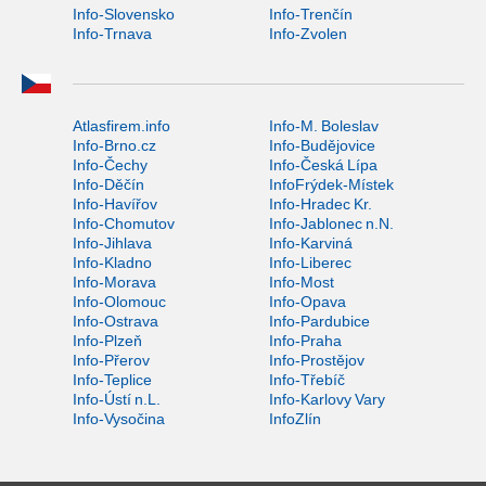
Info-Slovensko
Info-Trenčín
Info-Trnava
Info-Zvolen
Atlasfirem.info
Info-M. Boleslav
Info-Brno.cz
Info-Budějovice
Info-Čechy
Info-Česká Lípa
Info-Děčín
InfoFrýdek-Místek
Info-Havířov
Info-Hradec Kr.
Info-Chomutov
Info-Jablonec n.N.
Info-Jihlava
Info-Karviná
Info-Kladno
Info-Liberec
Info-Morava
Info-Most
Info-Olomouc
Info-Opava
Info-Ostrava
Info-Pardubice
Info-Plzeň
Info-Praha
Info-Přerov
Info-Prostějov
Info-Teplice
Info-Třebíč
Info-Ústí n.L.
Info-Karlovy Vary
Info-Vysočina
InfoZlín