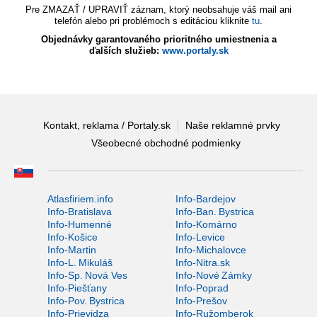
Pre ZMAZAŤ / UPRAVIŤ záznam, ktorý neobsahuje váš mail ani
telefón alebo pri problémoch s editáciou kliknite
tu
.
Objednávky garantovaného prioritného umiestnenia a
ďalších služieb:
www.portaly.sk
Kontakt, reklama / Portaly.sk
Naše reklamné prvky
Všeobecné obchodné podmienky
Atlasfiriem.info
Info-Bardejov
Info-Bratislava
Info-Ban. Bystrica
Info-Humenné
Info-Komárno
Info-Košice
Info-Levice
Info-Martin
Info-Michalovce
Info-L. Mikuláš
Info-Nitra.sk
Info-Sp. Nová Ves
Info-Nové Zámky
Info-Piešťany
Info-Poprad
Info-Pov. Bystrica
Info-Prešov
Info-Prievidza
Info-Ružomberok