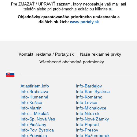
Pre ZMAZAŤ / UPRAVIŤ záznam, ktorý neobsahuje váš mail ani
telefón alebo pri problémoch s editáciou kliknite
tu
.
Objednávky garantovaného prioritného umiestnenia a
ďalších služieb:
www.portaly.sk
Kontakt, reklama / Portaly.sk
Naše reklamné prvky
Všeobecné obchodné podmienky
Atlasfiriem.info
Info-Bardejov
Info-Bratislava
Info-Ban. Bystrica
Info-Humenné
Info-Komárno
Info-Košice
Info-Levice
Info-Martin
Info-Michalovce
Info-L. Mikuláš
Info-Nitra.sk
Info-Sp. Nová Ves
Info-Nové Zámky
Info-Piešťany
Info-Poprad
Info-Pov. Bystrica
Info-Prešov
Info-Prievidza
Info-Ružomberok