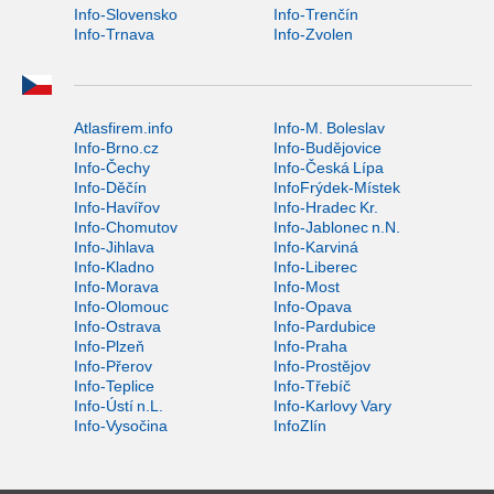
Info-Slovensko
Info-Trenčín
Info-Trnava
Info-Zvolen
Atlasfirem.info
Info-M. Boleslav
Info-Brno.cz
Info-Budějovice
Info-Čechy
Info-Česká Lípa
Info-Děčín
InfoFrýdek-Místek
Info-Havířov
Info-Hradec Kr.
Info-Chomutov
Info-Jablonec n.N.
Info-Jihlava
Info-Karviná
Info-Kladno
Info-Liberec
Info-Morava
Info-Most
Info-Olomouc
Info-Opava
Info-Ostrava
Info-Pardubice
Info-Plzeň
Info-Praha
Info-Přerov
Info-Prostějov
Info-Teplice
Info-Třebíč
Info-Ústí n.L.
Info-Karlovy Vary
Info-Vysočina
InfoZlín