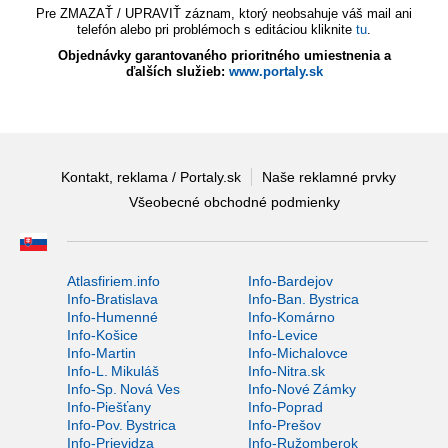
Pre ZMAZAŤ / UPRAVIŤ záznam, ktorý neobsahuje váš mail ani
telefón alebo pri problémoch s editáciou kliknite
tu
.
Objednávky garantovaného prioritného umiestnenia a
ďalších služieb:
www.portaly.sk
Kontakt, reklama / Portaly.sk
Naše reklamné prvky
Všeobecné obchodné podmienky
Atlasfiriem.info
Info-Bardejov
Info-Bratislava
Info-Ban. Bystrica
Info-Humenné
Info-Komárno
Info-Košice
Info-Levice
Info-Martin
Info-Michalovce
Info-L. Mikuláš
Info-Nitra.sk
Info-Sp. Nová Ves
Info-Nové Zámky
Info-Piešťany
Info-Poprad
Info-Pov. Bystrica
Info-Prešov
Info-Prievidza
Info-Ružomberok