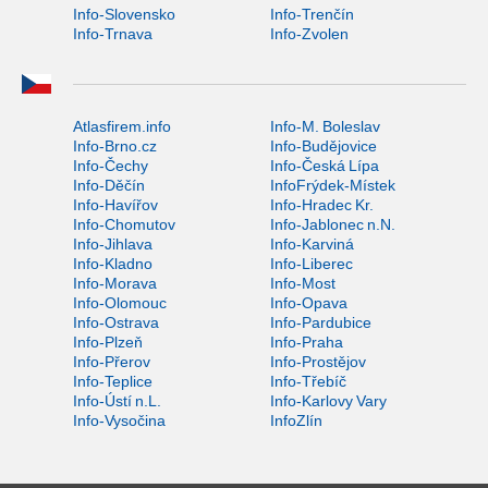
Info-Slovensko
Info-Trenčín
Info-Trnava
Info-Zvolen
Atlasfirem.info
Info-M. Boleslav
Info-Brno.cz
Info-Budějovice
Info-Čechy
Info-Česká Lípa
Info-Děčín
InfoFrýdek-Místek
Info-Havířov
Info-Hradec Kr.
Info-Chomutov
Info-Jablonec n.N.
Info-Jihlava
Info-Karviná
Info-Kladno
Info-Liberec
Info-Morava
Info-Most
Info-Olomouc
Info-Opava
Info-Ostrava
Info-Pardubice
Info-Plzeň
Info-Praha
Info-Přerov
Info-Prostějov
Info-Teplice
Info-Třebíč
Info-Ústí n.L.
Info-Karlovy Vary
Info-Vysočina
InfoZlín