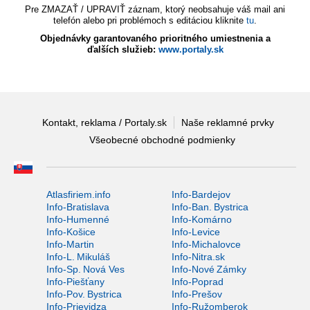
Pre ZMAZAŤ / UPRAVIŤ záznam, ktorý neobsahuje váš mail ani
telefón alebo pri problémoch s editáciou kliknite
tu
.
Objednávky garantovaného prioritného umiestnenia a
ďalších služieb:
www.portaly.sk
Kontakt, reklama / Portaly.sk
Naše reklamné prvky
Všeobecné obchodné podmienky
Atlasfiriem.info
Info-Bardejov
Info-Bratislava
Info-Ban. Bystrica
Info-Humenné
Info-Komárno
Info-Košice
Info-Levice
Info-Martin
Info-Michalovce
Info-L. Mikuláš
Info-Nitra.sk
Info-Sp. Nová Ves
Info-Nové Zámky
Info-Piešťany
Info-Poprad
Info-Pov. Bystrica
Info-Prešov
Info-Prievidza
Info-Ružomberok