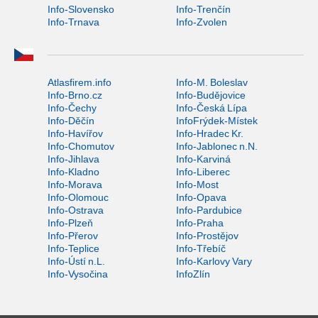
Info-Slovensko
Info-Trenčín
Info-Trnava
Info-Zvolen
Atlasfirem.info
Info-M. Boleslav
Info-Brno.cz
Info-Budějovice
Info-Čechy
Info-Česká Lípa
Info-Děčín
InfoFrýdek-Místek
Info-Havířov
Info-Hradec Kr.
Info-Chomutov
Info-Jablonec n.N.
Info-Jihlava
Info-Karviná
Info-Kladno
Info-Liberec
Info-Morava
Info-Most
Info-Olomouc
Info-Opava
Info-Ostrava
Info-Pardubice
Info-Plzeň
Info-Praha
Info-Přerov
Info-Prostějov
Info-Teplice
Info-Třebíč
Info-Ústí n.L.
Info-Karlovy Vary
Info-Vysočina
InfoZlín