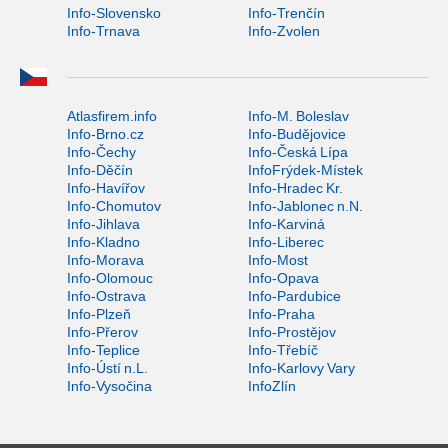
Info-Slovensko
Info-Trenčín
Info-Trnava
Info-Zvolen
Atlasfirem.info
Info-M. Boleslav
Info-Brno.cz
Info-Budějovice
Info-Čechy
Info-Česká Lípa
Info-Děčín
InfoFrýdek-Místek
Info-Havířov
Info-Hradec Kr.
Info-Chomutov
Info-Jablonec n.N.
Info-Jihlava
Info-Karviná
Info-Kladno
Info-Liberec
Info-Morava
Info-Most
Info-Olomouc
Info-Opava
Info-Ostrava
Info-Pardubice
Info-Plzeň
Info-Praha
Info-Přerov
Info-Prostějov
Info-Teplice
Info-Třebíč
Info-Ústí n.L.
Info-Karlovy Vary
Info-Vysočina
InfoZlín