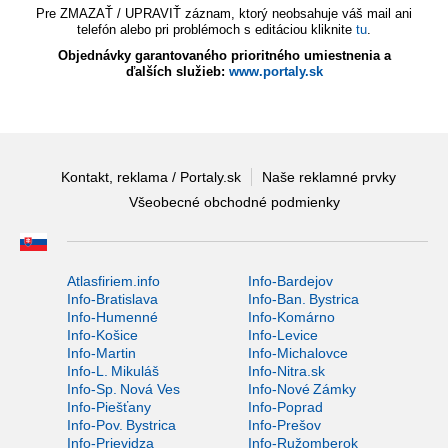
Pre ZMAZAŤ / UPRAVIŤ záznam, ktorý neobsahuje váš mail ani
telefón alebo pri problémoch s editáciou kliknite
tu
.
Objednávky garantovaného prioritného umiestnenia a
ďalších služieb:
www.portaly.sk
Kontakt, reklama / Portaly.sk
Naše reklamné prvky
Všeobecné obchodné podmienky
Atlasfiriem.info
Info-Bardejov
Info-Bratislava
Info-Ban. Bystrica
Info-Humenné
Info-Komárno
Info-Košice
Info-Levice
Info-Martin
Info-Michalovce
Info-L. Mikuláš
Info-Nitra.sk
Info-Sp. Nová Ves
Info-Nové Zámky
Info-Piešťany
Info-Poprad
Info-Pov. Bystrica
Info-Prešov
Info-Prievidza
Info-Ružomberok