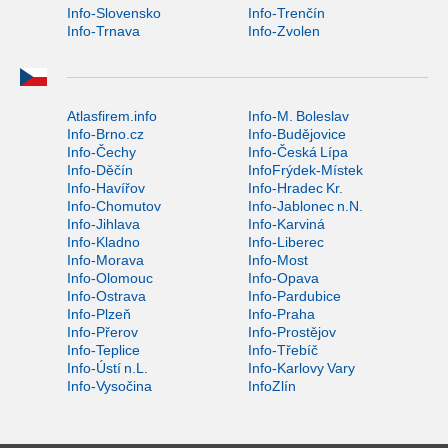
Info-Slovensko
Info-Trenčín
Info-Trnava
Info-Zvolen
Atlasfirem.info
Info-M. Boleslav
Info-Brno.cz
Info-Budějovice
Info-Čechy
Info-Česká Lípa
Info-Děčín
InfoFrýdek-Místek
Info-Havířov
Info-Hradec Kr.
Info-Chomutov
Info-Jablonec n.N.
Info-Jihlava
Info-Karviná
Info-Kladno
Info-Liberec
Info-Morava
Info-Most
Info-Olomouc
Info-Opava
Info-Ostrava
Info-Pardubice
Info-Plzeň
Info-Praha
Info-Přerov
Info-Prostějov
Info-Teplice
Info-Třebíč
Info-Ústí n.L.
Info-Karlovy Vary
Info-Vysočina
InfoZlín