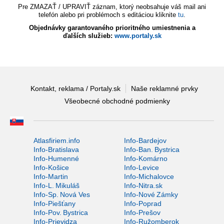
Pre ZMAZAŤ / UPRAVIŤ záznam, ktorý neobsahuje váš mail ani
telefón alebo pri problémoch s editáciou kliknite
tu
.
Objednávky garantovaného prioritného umiestnenia a
ďalších služieb:
www.portaly.sk
Kontakt, reklama / Portaly.sk
Naše reklamné prvky
Všeobecné obchodné podmienky
Atlasfiriem.info
Info-Bardejov
Info-Bratislava
Info-Ban. Bystrica
Info-Humenné
Info-Komárno
Info-Košice
Info-Levice
Info-Martin
Info-Michalovce
Info-L. Mikuláš
Info-Nitra.sk
Info-Sp. Nová Ves
Info-Nové Zámky
Info-Piešťany
Info-Poprad
Info-Pov. Bystrica
Info-Prešov
Info-Prievidza
Info-Ružomberok