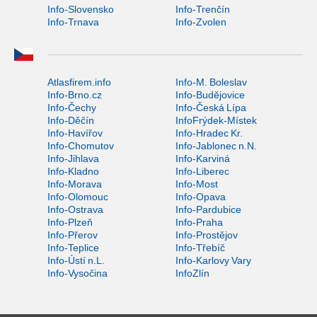
Info-Slovensko
Info-Trenčín
Info-Trnava
Info-Zvolen
Atlasfirem.info
Info-M. Boleslav
Info-Brno.cz
Info-Budějovice
Info-Čechy
Info-Česká Lípa
Info-Děčín
InfoFrýdek-Místek
Info-Havířov
Info-Hradec Kr.
Info-Chomutov
Info-Jablonec n.N.
Info-Jihlava
Info-Karviná
Info-Kladno
Info-Liberec
Info-Morava
Info-Most
Info-Olomouc
Info-Opava
Info-Ostrava
Info-Pardubice
Info-Plzeň
Info-Praha
Info-Přerov
Info-Prostějov
Info-Teplice
Info-Třebíč
Info-Ústí n.L.
Info-Karlovy Vary
Info-Vysočina
InfoZlín