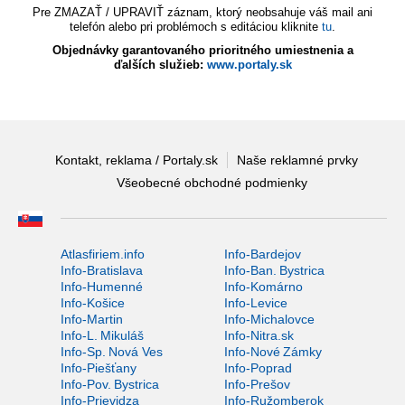
Pre ZMAZAŤ / UPRAVIŤ záznam, ktorý neobsahuje váš mail ani
telefón alebo pri problémoch s editáciou kliknite
tu
.
Objednávky garantovaného prioritného umiestnenia a
ďalších služieb:
www.portaly.sk
Kontakt, reklama / Portaly.sk
Naše reklamné prvky
Všeobecné obchodné podmienky
Atlasfiriem.info
Info-Bardejov
Info-Bratislava
Info-Ban. Bystrica
Info-Humenné
Info-Komárno
Info-Košice
Info-Levice
Info-Martin
Info-Michalovce
Info-L. Mikuláš
Info-Nitra.sk
Info-Sp. Nová Ves
Info-Nové Zámky
Info-Piešťany
Info-Poprad
Info-Pov. Bystrica
Info-Prešov
Info-Prievidza
Info-Ružomberok