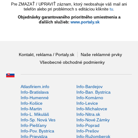
Pre ZMAZAŤ / UPRAVIŤ záznam, ktorý neobsahuje váš mail ani
telefón alebo pri problémoch s editáciou kliknite
tu
.
Objednávky garantovaného prioritného umiestnenia a
ďalších služieb:
www.portaly.sk
Kontakt, reklama / Portaly.sk
Naše reklamné prvky
Všeobecné obchodné podmienky
Atlasfiriem.info
Info-Bardejov
Info-Bratislava
Info-Ban. Bystrica
Info-Humenné
Info-Komárno
Info-Košice
Info-Levice
Info-Martin
Info-Michalovce
Info-L. Mikuláš
Info-Nitra.sk
Info-Sp. Nová Ves
Info-Nové Zámky
Info-Piešťany
Info-Poprad
Info-Pov. Bystrica
Info-Prešov
Info-Prievidza
Info-Ružomberok