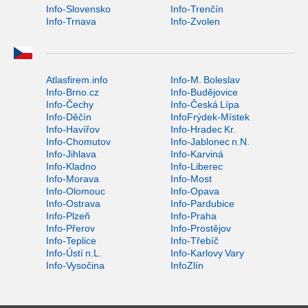
Info-Slovensko
Info-Trenčín
Info-Trnava
Info-Zvolen
Atlasfirem.info
Info-M. Boleslav
Info-Brno.cz
Info-Budějovice
Info-Čechy
Info-Česká Lípa
Info-Děčín
InfoFrýdek-Místek
Info-Havířov
Info-Hradec Kr.
Info-Chomutov
Info-Jablonec n.N.
Info-Jihlava
Info-Karviná
Info-Kladno
Info-Liberec
Info-Morava
Info-Most
Info-Olomouc
Info-Opava
Info-Ostrava
Info-Pardubice
Info-Plzeň
Info-Praha
Info-Přerov
Info-Prostějov
Info-Teplice
Info-Třebíč
Info-Ústí n.L.
Info-Karlovy Vary
Info-Vysočina
InfoZlín