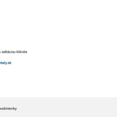
editáciou kliknite
taly.sk
podmienky