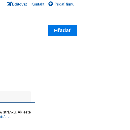
Editovať
Kontakt
Pridať firmu
Hľadať
ww stránku. Ak ešte
strácia
.