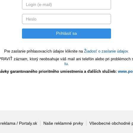
Pre zaslanie prihlasovacích údajov kliknite na
Žiadosť o zaslanie údajov.
VIŤ záznam, ktorý neobsahuje váš mail ani telefón alebo pri problémoch s 
tu
.
ávky garantovaného prioritného umiestnenia a ďalších služieb:
www.por
 reklama / Portaly.sk
Naše reklamné prvky
Všeobecné obchodné 