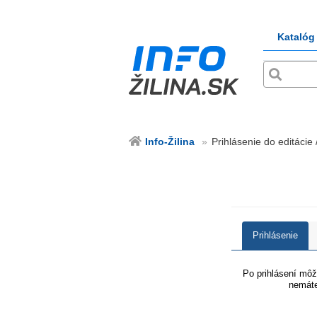
Katalóg
Info-Žilina
Prihlásenie do editácie /
Prihlásenie
Po prihlásení môže
nemáte