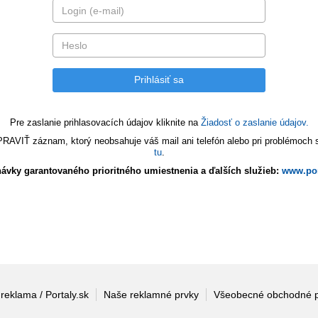
Pre zaslanie prihlasovacích údajov kliknite na
Žiadosť o zaslanie údajov.
VIŤ záznam, ktorý neobsahuje váš mail ani telefón alebo pri problémoch s 
tu
.
ávky garantovaného prioritného umiestnenia a ďalších služieb:
www.por
 reklama / Portaly.sk
Naše reklamné prvky
Všeobecné obchodné 