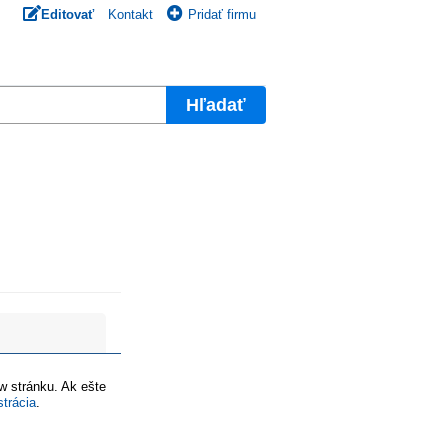
Editovať
Kontakt
Pridať firmu
Hľadať
ww stránku. Ak ešte
strácia
.