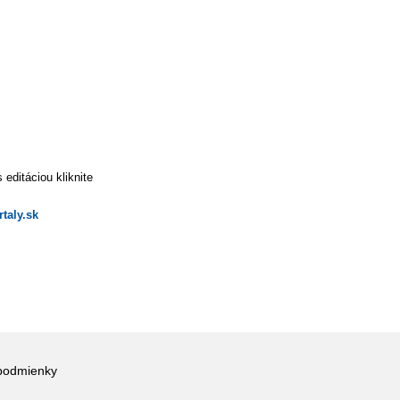
editáciou kliknite
taly.sk
podmienky