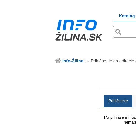
Katalóg
Info-Žilina
Prihlásenie do editácie /
Prihlásenie
Po prihlásení môže
nemáte