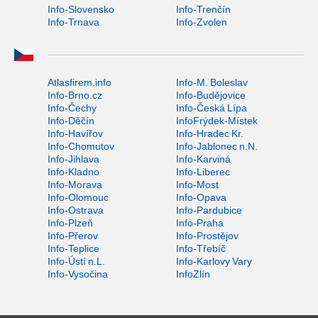
Info-Slovensko
Info-Trenčín
Info-Trnava
Info-Zvolen
Atlasfirem.info
Info-M. Boleslav
Info-Brno.cz
Info-Budějovice
Info-Čechy
Info-Česká Lípa
Info-Děčín
InfoFrýdek-Místek
Info-Havířov
Info-Hradec Kr.
Info-Chomutov
Info-Jablonec n.N.
Info-Jihlava
Info-Karviná
Info-Kladno
Info-Liberec
Info-Morava
Info-Most
Info-Olomouc
Info-Opava
Info-Ostrava
Info-Pardubice
Info-Plzeň
Info-Praha
Info-Přerov
Info-Prostějov
Info-Teplice
Info-Třebíč
Info-Ústí n.L.
Info-Karlovy Vary
Info-Vysočina
InfoZlín