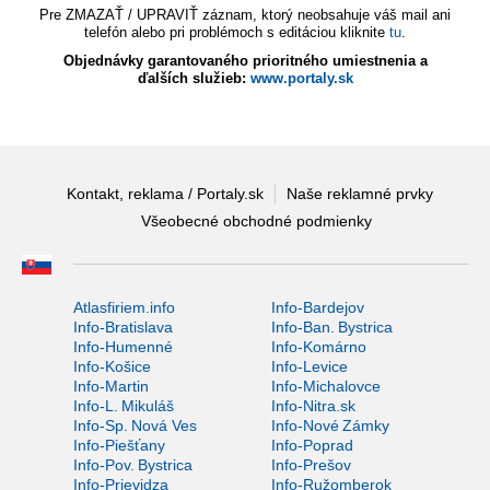
Pre ZMAZAŤ / UPRAVIŤ záznam, ktorý neobsahuje váš mail ani
telefón alebo pri problémoch s editáciou kliknite
tu
.
Objednávky garantovaného prioritného umiestnenia a
ďalších služieb:
www.portaly.sk
Kontakt, reklama / Portaly.sk
Naše reklamné prvky
Všeobecné obchodné podmienky
Atlasfiriem.info
Info-Bardejov
Info-Bratislava
Info-Ban. Bystrica
Info-Humenné
Info-Komárno
Info-Košice
Info-Levice
Info-Martin
Info-Michalovce
Info-L. Mikuláš
Info-Nitra.sk
Info-Sp. Nová Ves
Info-Nové Zámky
Info-Piešťany
Info-Poprad
Info-Pov. Bystrica
Info-Prešov
Info-Prievidza
Info-Ružomberok