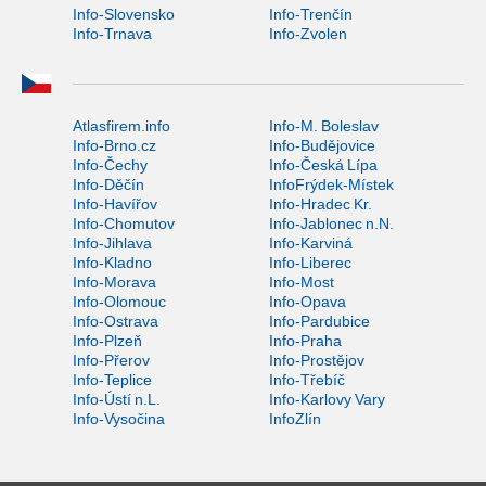
Info-Slovensko
Info-Trenčín
Info-Trnava
Info-Zvolen
Atlasfirem.info
Info-M. Boleslav
Info-Brno.cz
Info-Budějovice
Info-Čechy
Info-Česká Lípa
Info-Děčín
InfoFrýdek-Místek
Info-Havířov
Info-Hradec Kr.
Info-Chomutov
Info-Jablonec n.N.
Info-Jihlava
Info-Karviná
Info-Kladno
Info-Liberec
Info-Morava
Info-Most
Info-Olomouc
Info-Opava
Info-Ostrava
Info-Pardubice
Info-Plzeň
Info-Praha
Info-Přerov
Info-Prostějov
Info-Teplice
Info-Třebíč
Info-Ústí n.L.
Info-Karlovy Vary
Info-Vysočina
InfoZlín