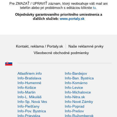
Pre ZMAZAŤ / UPRAVIŤ záznam, ktorý neobsahuje váš mail ani
telefón alebo pri problémoch s editáciou kliknite
tu
.
Objednávky garantovaného prioritného umiestnenia a
ďalších služieb:
www.portaly.sk
Kontakt, reklama / Portaly.sk
Naše reklamné prvky
Všeobecné obchodné podmienky
Atlasfiriem.info
Info-Bardejov
Info-Bratislava
Info-Ban. Bystrica
Info-Humenné
Info-Komárno
Info-Košice
Info-Levice
Info-Martin
Info-Michalovce
Info-L. Mikuláš
Info-Nitra.sk
Info-Sp. Nová Ves
Info-Nové Zámky
Info-Piešťany
Info-Poprad
Info-Pov. Bystrica
Info-Prešov
Info-Prievidza
Info-Ružomberok