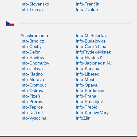
Info-Slovensko
Info-Trenčín
Info-Trnava
Info-Zvolen
Atlasfirem.info
Info-M. Boleslav
Info-Brno.cz
Info-Budějovice
Info-Čechy
Info-Česká Lípa
Info-Děčín
InfoFrýdek-Místek
Info-Havířov
Info-Hradec Kr.
Info-Chomutov
Info-Jablonec n.N.
Info-Jihlava
Info-Karviná
Info-Kladno
Info-Liberec
Info-Morava
Info-Most
Info-Olomouc
Info-Opava
Info-Ostrava
Info-Pardubice
Info-Plzeň
Info-Praha
Info-Přerov
Info-Prostějov
Info-Teplice
Info-Třebíč
Info-Ústí n.L.
Info-Karlovy Vary
Info-Vysočina
InfoZlín