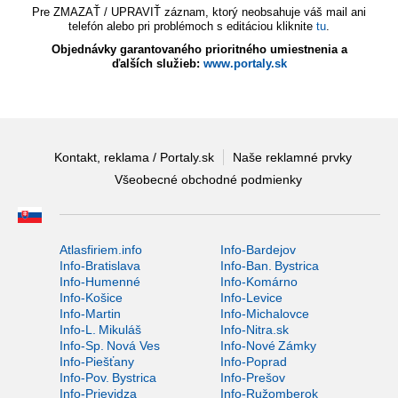
Pre ZMAZAŤ / UPRAVIŤ záznam, ktorý neobsahuje váš mail ani
telefón alebo pri problémoch s editáciou kliknite
tu
.
Objednávky garantovaného prioritného umiestnenia a
ďalších služieb:
www.portaly.sk
Kontakt, reklama / Portaly.sk
Naše reklamné prvky
Všeobecné obchodné podmienky
Atlasfiriem.info
Info-Bardejov
Info-Bratislava
Info-Ban. Bystrica
Info-Humenné
Info-Komárno
Info-Košice
Info-Levice
Info-Martin
Info-Michalovce
Info-L. Mikuláš
Info-Nitra.sk
Info-Sp. Nová Ves
Info-Nové Zámky
Info-Piešťany
Info-Poprad
Info-Pov. Bystrica
Info-Prešov
Info-Prievidza
Info-Ružomberok