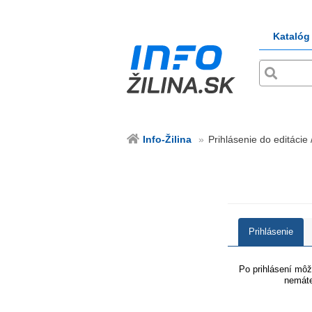
Katalóg
Info-Žilina
Prihlásenie do editácie /
Prihlásenie
Po prihlásení môže
nemáte