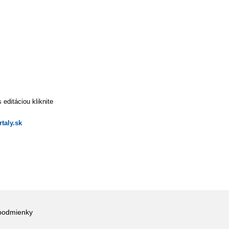
editáciou kliknite
taly.sk
podmienky