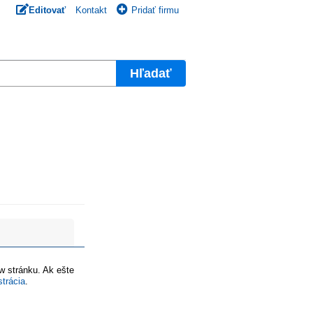
Editovať
Kontakt
Pridať firmu
Hľadať
ww stránku. Ak ešte
strácia
.