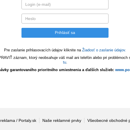
Pre zaslanie prihlasovacích údajov kliknite na
Žiadosť o zaslanie údajov.
VIŤ záznam, ktorý neobsahuje váš mail ani telefón alebo pri problémoch s 
tu
.
ávky garantovaného prioritného umiestnenia a ďalších služieb:
www.por
 reklama / Portaly.sk
Naše reklamné prvky
Všeobecné obchodné 