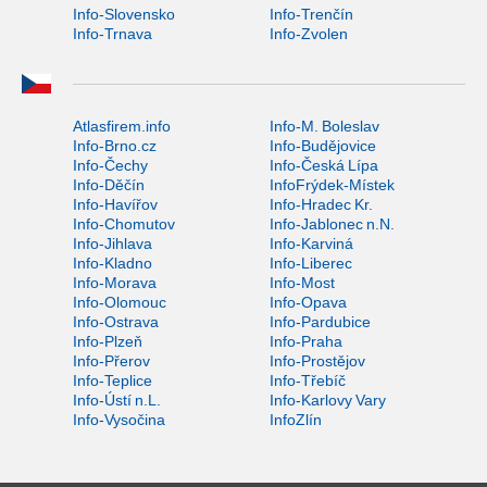
Info-Slovensko
Info-Trenčín
Info-Trnava
Info-Zvolen
Atlasfirem.info
Info-M. Boleslav
Info-Brno.cz
Info-Budějovice
Info-Čechy
Info-Česká Lípa
Info-Děčín
InfoFrýdek-Místek
Info-Havířov
Info-Hradec Kr.
Info-Chomutov
Info-Jablonec n.N.
Info-Jihlava
Info-Karviná
Info-Kladno
Info-Liberec
Info-Morava
Info-Most
Info-Olomouc
Info-Opava
Info-Ostrava
Info-Pardubice
Info-Plzeň
Info-Praha
Info-Přerov
Info-Prostějov
Info-Teplice
Info-Třebíč
Info-Ústí n.L.
Info-Karlovy Vary
Info-Vysočina
InfoZlín