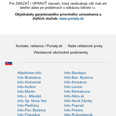
Pre ZMAZAŤ / UPRAVIŤ záznam, ktorý neobsahuje váš mail ani
telefón alebo pri problémoch s editáciou kliknite
tu
.
Objednávky garantovaného prioritného umiestnenia a
ďalších služieb:
www.portaly.sk
Kontakt, reklama / Portaly.sk
Naše reklamné prvky
Všeobecné obchodné podmienky
Atlasfiriem.info
Info-Bardejov
Info-Bratislava
Info-Ban. Bystrica
Info-Humenné
Info-Komárno
Info-Košice
Info-Levice
Info-Martin
Info-Michalovce
Info-L. Mikuláš
Info-Nitra.sk
Info-Sp. Nová Ves
Info-Nové Zámky
Info-Piešťany
Info-Poprad
Info-Pov. Bystrica
Info-Prešov
Info-Prievidza
Info-Ružomberok