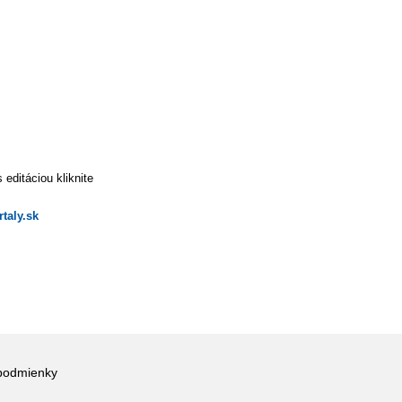
editáciou kliknite
taly.sk
podmienky