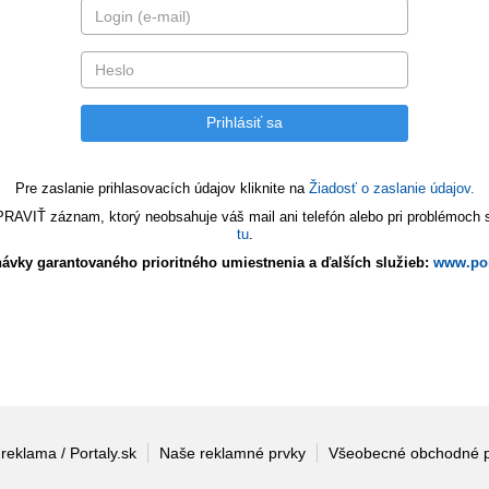
Pre zaslanie prihlasovacích údajov kliknite na
Žiadosť o zaslanie údajov.
VIŤ záznam, ktorý neobsahuje váš mail ani telefón alebo pri problémoch s 
tu
.
ávky garantovaného prioritného umiestnenia a ďalších služieb:
www.por
 reklama / Portaly.sk
Naše reklamné prvky
Všeobecné obchodné 