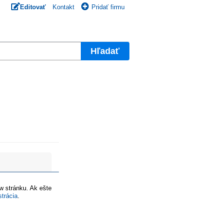
Editovať
Kontakt
Pridať firmu
Hľadať
ww stránku. Ak ešte
strácia
.