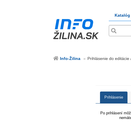
Katalóg
Info-Žilina
Prihlásenie do editácie /
Prihlásenie
Po prihlásení môže
nemáte